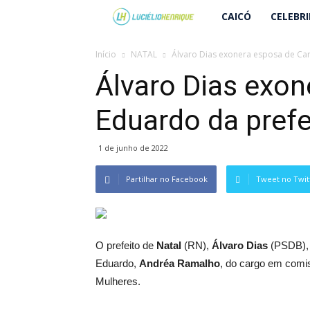
Lucielio
CAICÓ
CELEBR
Henrique
Início
NATAL
Álvaro Dias exonera esposa de Car
Álvaro Dias exon
Eduardo da prefe
1 de junho de 2022
Partilhar no Facebook
Tweet no Twit
O prefeito de
Natal
(RN),
Álvaro Dias
(PSDB), 
Eduardo,
Andréa Ramalho
, do cargo em comis
Mulheres.