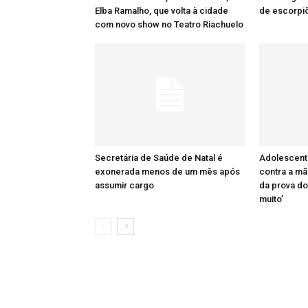
Elba Ramalho, que volta à cidade
de escorpi
com novo show no Teatro Riachuelo
Secretária de Saúde de Natal é
Adolescent
exonerada menos de um mês após
contra a m
assumir cargo
da prova do
muito’