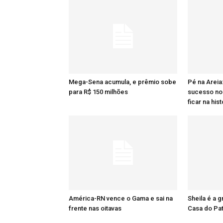
Mega-Sena acumula, e prêmio sobe
Pé na Areia
para R$ 150 milhões
sucesso no 
ficar na hist
América-RN vence o Gama e sai na
Sheila é a 
frente nas oitavas
Casa do Pa