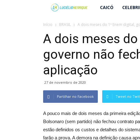
Lucielio
CAICÓ
CELEBR
Henrique
Início
BRASIL
A dois meses do 1º Enem digital, g
A dois meses do 
governo não fec
aplicação
27 de novembro de 2020
Partilhar no Facebook
Tweet no Twit
A pouco mais de dois meses da primeira edição 
Bolsonaro (sem partido) não fechou contrato p
estão definidos os custos e detalhes do sistem
farão a prova. A demora na definição causa apr