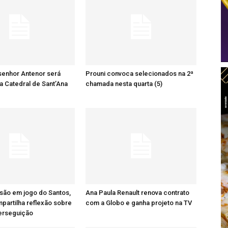
senhor Antenor será
Prouni convoca selecionados na 2ª
a Catedral de Sant’Ana
chamada nesta quarta (5)
são em jogo do Santos,
Ana Paula Renault renova contrato
artilha reflexão sobre
com a Globo e ganha projeto na TV
perseguição