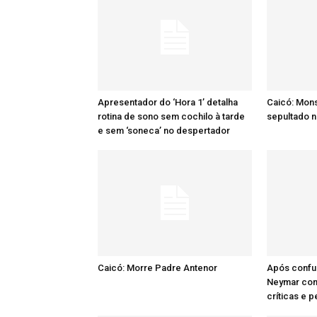
Apresentador do ‘Hora 1’ detalha
Caicó: Mon
rotina de sono sem cochilo à tarde
sepultado n
e sem ‘soneca’ no despertador
Caicó: Morre Padre Antenor
Após confu
Neymar comp
críticas e 