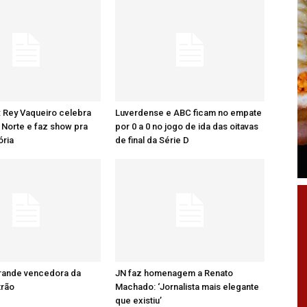
: Rey Vaqueiro celebra
Luverdense e ABC ficam no empate
Norte e faz show pra
por 0 a 0 no jogo de ida das oitavas
ória
de final da Série D
grande vencedora da
JN faz homenagem a Renato
trão
Machado: ‘Jornalista mais elegante
que existiu’