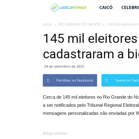
Lucielio
CAICÓ
CELEBR
Henrique
Início
RIO GRANDE DO NORTE
145 mil eleitores
145 mil eleitore
cadastraram a b
24 de setembro de 2025
Partilhar no Facebook
Tweet no Twit
Cerca de 145 mil eleitores no Rio Grande do No
a ser notificados pelo Tribunal Regional Eleitor
mensagens personalizadas são enviadas por 
Artigo anterior