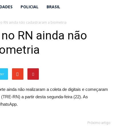
IDADES
POLICIAL
BRASIL
 no RN ainda não cadastraram a biometria
s no RN ainda não
iometria
ter
rte ainda não realizaram a coleta de digitais e começaram
al (TRE-RN) a partir desta segunda-feira (22). As
WhatsApp.
Próximo artigo