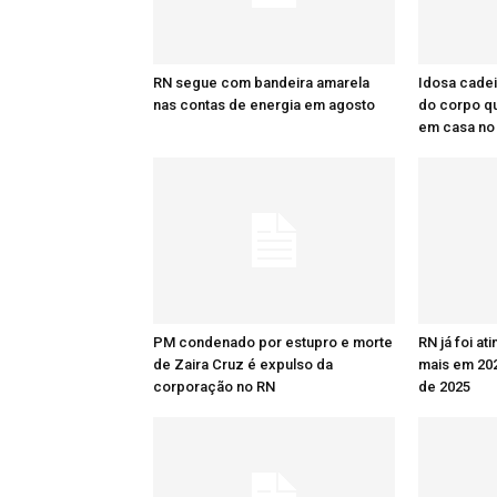
RN segue com bandeira amarela
Idosa cadei
nas contas de energia em agosto
do corpo q
em casa no
PM condenado por estupro e morte
RN já foi at
de Zaira Cruz é expulso da
mais em 20
corporação no RN
de 2025