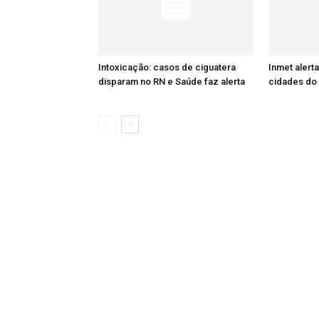
Intoxicação: casos de ciguatera
Inmet alert
disparam no RN e Saúde faz alerta
cidades do