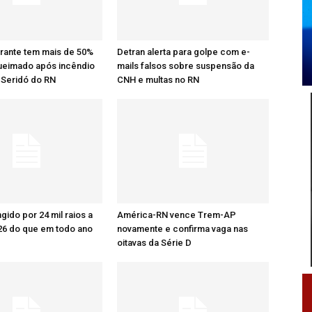
rante tem mais de 50%
Detran alerta para golpe com e-
ueimado após incêndio
mails falsos sobre suspensão da
 Seridó do RN
CNH e multas no RN
ingido por 24 mil raios a
América-RN vence Trem-AP
26 do que em todo ano
novamente e confirma vaga nas
oitavas da Série D